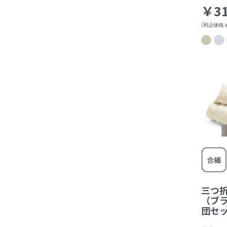
￥31
(税込価格￥3
三つ
（ブ
団セ