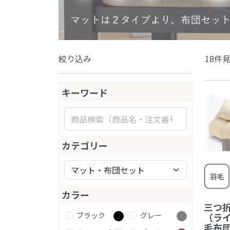
絞り込み
18件
キーワード
カテゴリー
カラー
三つ
ブラック
グレー
（ラ
毛布