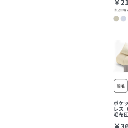
￥21
(税込価格￥2
ポケ
レス
毛布
￥36