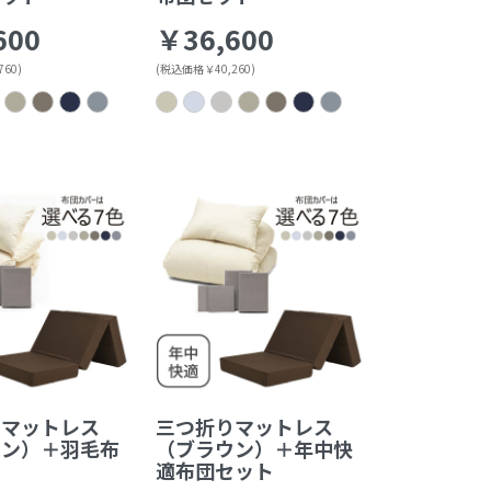
600
￥36,600
60)
(税込価格￥40,260)
りマットレス
三つ折りマットレス
ウン）＋羽毛布
（ブラウン）＋年中快
ト
適布団セット