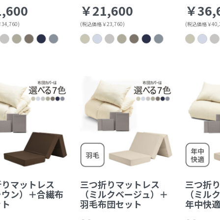
,600
￥21,600
￥36,
4,760)
(税込価格￥23,760)
(税込価格￥40,2
折りマットレス
三つ折りマットレス
三つ折
ラウン）＋合繊布
（ミルクベージュ）＋
（ミル
ット
羽毛布団セット
年中快